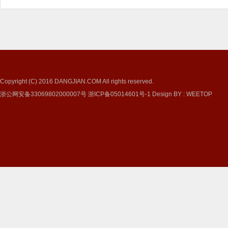
Copyright (C) 2016
DANGJIAN.COM
All rights reserved.
浙公网安备33069802000007号
浙ICP备05014601号-1
Design BY
:
WEETOP