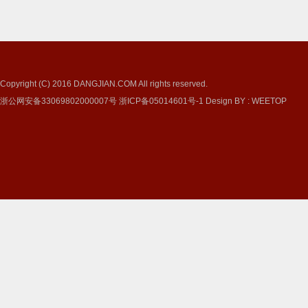
Copyright (C) 2016
DANGJIAN.COM
All rights reserved.
浙公网安备33069802000007号
浙ICP备05014601号-1
Design BY
:
WEETOP