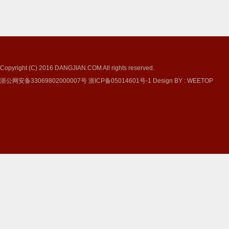
Copyright (C) 2016
DANGJIAN.COM
All rights reserved.
浙公网安备33069802000007号
浙ICP备05014601号-1
Design BY
:
WEETOP