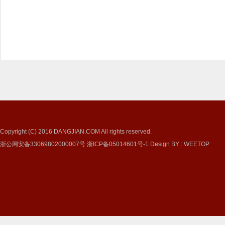
Copyright (C) 2016
DANGJIAN.COM
All rights reserved.
浙公网安备33069802000007号
浙ICP备05014601号-1
Design BY
:
WEETOP