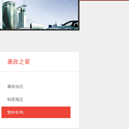
廉政之窗
廉政动态
制度规定
警钟长鸣