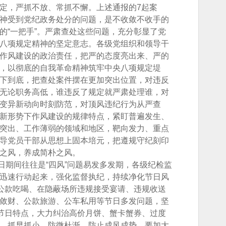
定，严抓不放、常抓不懈。上述通报的7起案
神受到党纪政务处分的问题，是不收敛不收手的
的“一把手”。严肃查处这些问题，充分彰显了党
八项规定精神的坚定意志。各级党组织和领导干
作风建设的政治责任，把严的态度亮出来、严的
，以彻底的自我革命精神筑牢中央八项规定堤
下到底，把查处案件摆在更加突出位置，对违反
无论职务高低，谁违反了规定就严肃处理谁，对
变异新动向时刻防范，对顶风违纪行为从严查
新形势下作风建设的规律特点，紧盯普遍发生、
突出、工作薄弱的领域和地区，靶向发力、重点
导党员干部从思想上固本培元，把遵规守纪刻印
之风，养成简朴之风。
期间往往是“四风”问题易发多发期，各级纪检监
迅速行动起来，强化监督执纪，持续净化节日风
处公款吃喝、在隐蔽场所违规接受宴请、违规收送
敛财、公款旅游、公车私用等节日多发问题，坚
住节日特点，大力纠治高价月饼、蟹卡蟹券、过度
，抓早抓小、防微杜渐，防止成风成势。要加大