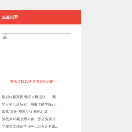
热点推荐
数智红帆高扬 青春奋楫远航——...
数智红帆高扬 青春奋楫远航——我...
坚守初心赴新程：网络传播学院20...
聚焦“双创”双融互促 杭电计算...
党校第46期发展对象、预备党员培...
学校党委理论学习中心组召开专题...