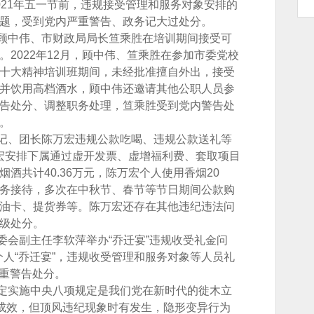
021年五一节前，违规接受管理和服务对象安排的
题，受到党内严重警告、政务记大过处分。
中伟、市财政局局长笪乘胜在培训期间接受可
2022年12月，顾中伟、笪乘胜在参加市委党校
十大精神培训班期间，未经批准擅自外出，接受
并饮用高档酒水，顾中伟还邀请其他公职人员参
告处分、调整职务处理，笪乘胜受到党内警告处
。
、团长陈万宏违规公款吃喝、违规公款送礼等
陈万宏安排下属通过虚开发票、虚增福利费、套取项目
酒共计40.36万元，陈万宏个人使用香烟20
务接待，多次在中秋节、春节等节日期间公款购
油卡、提货券等。陈万宏还存在其他违纪违法问
级处分。
会副主任李软萍举办“乔迁宴”违规收受礼金问
办个人“乔迁宴”，违规收受管理和服务对象等人员礼
严重警告处分。
实施中央八项规定是我们党在新时代的徙木立
著成效，但顶风违纪现象时有发生，隐形变异行为