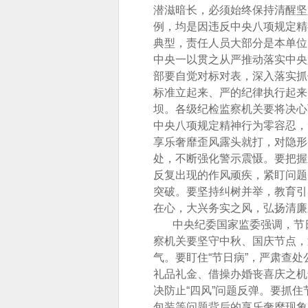
潜滋暗长，必须始终保持清醒坚
例，均是因违反中央八项规定精
典型，责任人员大部分是本单位
中央一以贯之从严推动落实中央
部要自觉对标对表，深入落实抓
标准立起来、严的纪律执行起来
坝。各级纪检监察机关要将决心
中央八项规定精神行为零容忍，
享乐奢靡歪风露头就打，对隐形
处，不断强化警示震慑。要把握
反复出现的作风顽疾，紧盯问题
突破。要坚持纠树并举，教育引
在心，大兴务实之风，弘扬清廉
中央纪委国家监委强调，节日
察机关要坚守中秋、国庆节点，
气。要盯住“节日病”，严肃查
礼品礼金、借操办婚丧喜庆之机
决防止“四风”问题反弹。要抓
包装等问题背后的享乐奢靡现象