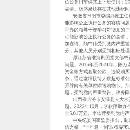
位公务用车供其上下班使用；2
宴请。杨盛泉还存在其他违纪问
安徽省阜阳市委编办原主任顾
能影响公正执行公务的宴请问题。
举办的领导干部学习贯彻党的二
可能影响公正执行公务的宴请，
加宴请。顾中伟受到党内严重警
分，其他人员分别受到相应处理
原江苏省淮海剧团党支部书记
问题。2016年至2021年，
资金等方式套取公款，违规购买烟
条，通过虚增接待人数超标准公
买并向有关单位赠送购物卡、加
题，受到党内严重警告、政务降
山西省临汾市安泽县人大常委
题。2022年10月，李软萍举
金5.01万元。李软萍受到党内
中央纪委国家监委指出，制定
信之举，“十年磨一剑”取得显