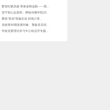
数智红帆高扬 青春奋楫远航——我...
坚守初心赴新程：网络传播学院20...
聚焦“双创”双融互促 杭电计算...
党校第46期发展对象、预备党员培...
学校党委理论学习中心组召开专题...