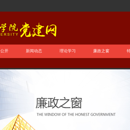
务公开
新闻动态
理论学习
廉政之窗