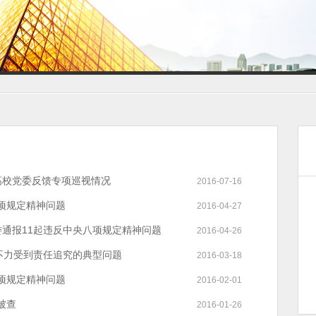
高校党委反馈专项巡视情况
2016-07-16
项规定精神问题
2016-04-27
委通报11起违反中央八项规定精神问题
2016-04-26
不力受到责任追究的典型问题
2016-03-18
项规定精神问题
2016-02-01
被查
2016-01-26