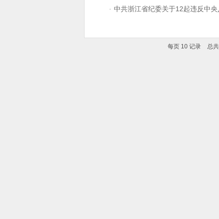
·
中共浙江省纪委关于12起违反中
每页
10
记录
总