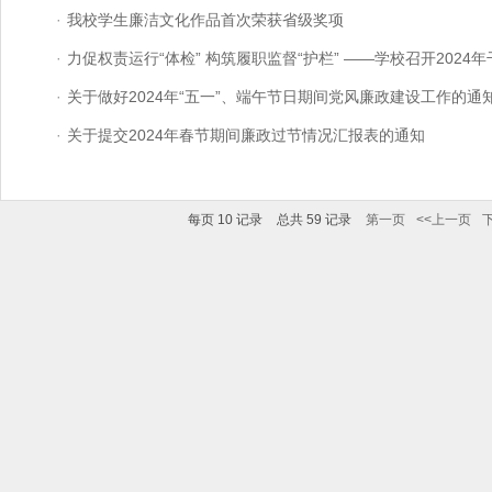
·
我校学生廉洁文化作品首次荣获省级奖项
·
力促权责运行“体检” 构筑履职监督“护栏” ——学校召开2024年干
·
关于做好2024年“五一”、端午节日期间党风廉政建设工作的通
·
关于提交2024年春节期间廉政过节情况汇报表的通知
每页
10
记录
总共
59
记录
第一页
<<上一页