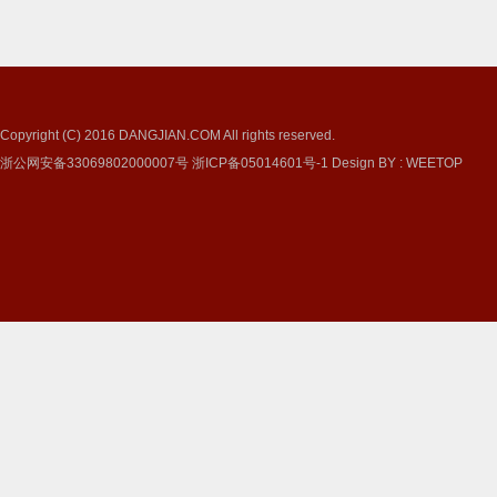
Copyright (C) 2016
DANGJIAN.COM
All rights reserved.
浙公网安备33069802000007号
浙ICP备05014601号-1
Design BY
:
WEETOP